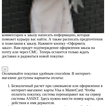
Для покупки товара в нашем интернет-магазине выберите
понравившийся товар и добавьте его в корзину или оформите
заказ «в 1 клик».
Оформление заказа в выглядит следующим образом.
Заполняете полностью форму по последовательным
этапам: данные о себе, о получателе, адрес. Советуем в
комментарии к заказу написать информацию, которая
поможет курьеру вас найти. А также расписать предпочтения
и пожелания к заказу. Нажмите кнопку «Оформить
заказ». Вам придет подтверждение оформления заказа на
почту или через СМС. Теперь останется только ждать
доставки и радоваться новой покупке.
Оплачивайте покупки удобным способом. В интернет-
магазине доступны варианты оплаты:
Безналичный расчет при самовывозе или оформлении в
интернет-магазине: карты Visa и MasterCard. Чтобы
оплатить покупку, система перенаправит вас на сервер
системы ASSIST. Здесь нужно ввести номер карты, срок
действия и имя держателя.