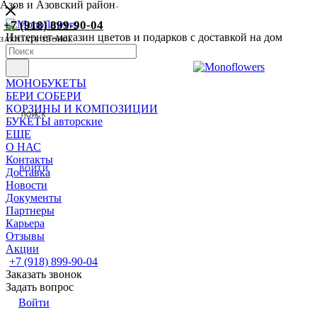
Азов и Азовский район
+7 (918) 899-90-04
Интернет-магазин цветов и подарков с доставкой на дом
ЗАКАЗАТЬ ЗВОНОК
МОНОБУКЕТЫ
БЕРИ СОБЕРИ
КОРЗИНЫ И КОМПОЗИЦИИ
ПОИСК
БУКЕТЫ авторские
ЕЩЕ
О НАС
Контакты
ВОЙТИ
Доставка
Новости
Документы
Партнеры
Карьера
Отзывы
Акции
+7 (918) 899-90-04
Заказать звонок
Задать вопрос
Войти