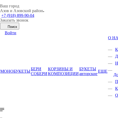
Ваш город
Азов и Азовский район
+7 (918) 899-90-04
Заказать звонок
Поиск
Войти
О Н
К
Д
Н
БЕРИ
КОРЗИНЫ И
БУКЕТЫ
МОНОБУКЕТЫ
ЕЩЕ
СОБЕРИ
КОМПОЗИЦИИ
авторские
Д
П
К
О