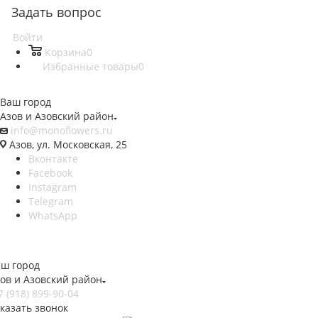
Задать вопрос
Войти
Корзина
0
Избранные товары
0
Ваш город
Азов и Азовский район
info@monoflowers.ru
Азов, ул. Московская, 25
Вконтакте
Facebook
Instagram
Telegram
WhatsApp
ш город
ов и Азовский район
7 (918) 899-90-04
казать звонок