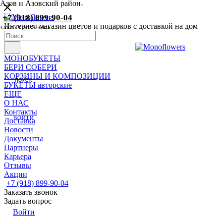
Азов и Азовский район
+7 (918) 899-90-04
Интернет-магазин цветов и подарков с доставкой на дом
ЗАКАЗАТЬ ЗВОНОК
МОНОБУКЕТЫ
БЕРИ СОБЕРИ
КОРЗИНЫ И КОМПОЗИЦИИ
ПОИСК
БУКЕТЫ авторские
ЕЩЕ
О НАС
Контакты
ВОЙТИ
Доставка
Новости
Документы
Партнеры
Карьера
Отзывы
Акции
+7 (918) 899-90-04
Заказать звонок
Задать вопрос
Войти