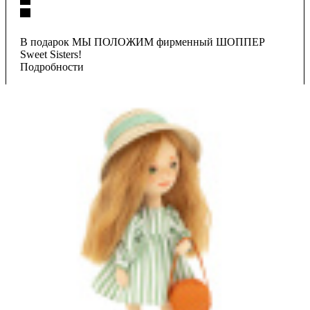
В подарок МЫ ПОЛОЖИМ фирменный ШОППЕР
Sweet Sisters!
Подробности
2 700
₽
Есть в наличии
В корзину
Купить в 1 клик
Хочу в подарок
Заказать доставку в удобное время.
Доставка может быть анонимной.
Цена действительна только для интернет-магазина и может отличаться от цен
в розничных магазинах